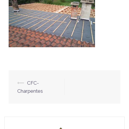
Navigation
⟵
CFC-
d’article
Charpentes