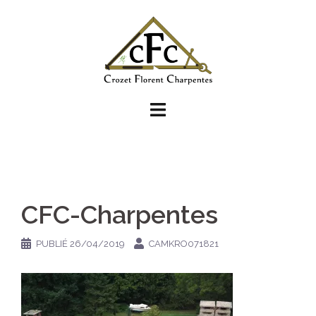
Aller
au
contenu
CFC-Charpentes
PUBLIÉ
26/04/2019
CAMKRO071821