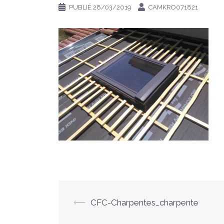
PUBLIÉ
28/03/2019
CAMKRO071821
Navigation
⟵
CFC-Charpentes_charpente