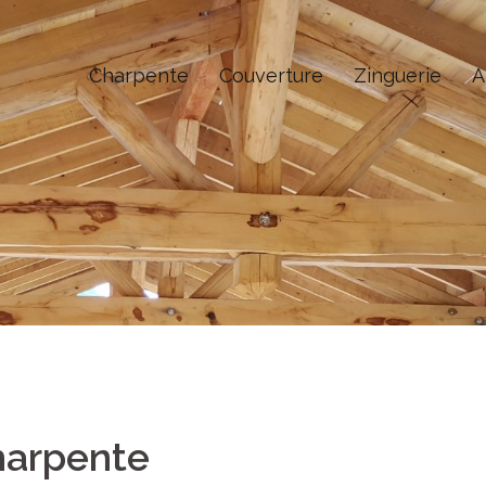
Charpente
Couverture
Zinguerie
A
harpente